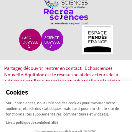
Partager, découvrir, rentrer en contact : Echosciences
Nouvelle-Aquitaine est le réseau social des acteurs de la
culture scientifique, technique et industrielle de la région.
Cookies
Mentions légales
|
Politique de confidentialité
|
CGU
|
Ligne éditoriale
Sur Echosciences, nous utilisons des cookies pour mesurer notre
audience, établir des statistiques mais aussi pour enrichir le site de
fonctionnalités supplémentaires (commentaires et widgets).
Lire la politique de confidentialité
Consentements certifiés par