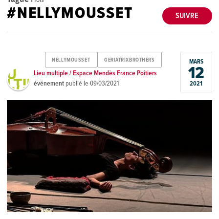
#NELLYMOUSSET
SUIVRE
NELLYMOUSSET
GERIATRIXBROTHERS
MARS
12
Lieu multiple / Espace Mendès France Poitiers
événement
publié le
09/03/2021
2021