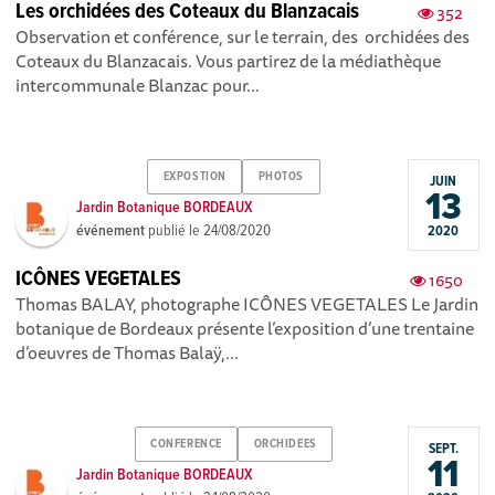
Les orchidées des Coteaux du Blanzacais
352
Observation et conférence, sur le terrain, des orchidées des
Coteaux du Blanzacais. Vous partirez de la médiathèque
intercommunale Blanzac pour...
EXPOSTION
PHOTOS
JUIN
13
Jardin Botanique BORDEAUX
événement
publié le
24/08/2020
2020
ICÔNES VEGETALES
1650
Thomas BALAY, photographe ICÔNES VEGETALES Le Jardin
botanique de Bordeaux présente l’exposition d’une trentaine
d’oeuvres de Thomas Balaÿ,...
CONFERENCE
ORCHIDEES
SEPT.
11
Jardin Botanique BORDEAUX