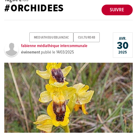
#ORCHIDEES
SUIVRE
MEDIATHEQUEBLANZAC
CULTURE4B
AVR.
30
fabienne médiathèque intercommunale
événement
publié le
14/03/2025
2025