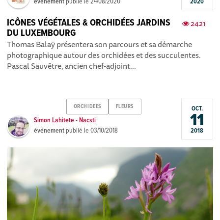
événement
publié le
24/08/2020
2020
ICÔNES VÉGÉTALES & ORCHIDÉES JARDINS
2421
DU LUXEMBOURG
Thomas Balaÿ présentera son parcours et sa démarche
photographique autour des orchidées et des succulentes.
Pascal Sauvêtre, ancien chef-adjoint...
ORCHIDEES
FLEURS
OCT.
11
Simon Lahitete - Nacsti
événement
publié le
03/10/2018
2018