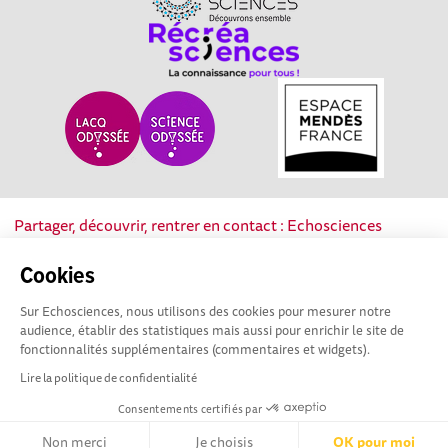
Partager, découvrir, rentrer en contact : Echosciences
Nouvelle-Aquitaine est le réseau social des acteurs de la
culture scientifique, technique et industrielle de la région.
Cookies
Sur Echosciences, nous utilisons des cookies pour mesurer notre
Mentions légales
|
Politique de confidentialité
|
CGU
audience, établir des statistiques mais aussi pour enrichir le site de
|
Ligne éditoriale
fonctionnalités supplémentaires (commentaires et widgets).
Lire la politique de confidentialité
Consentements certifiés par
Non merci
Je choisis
OK pour moi