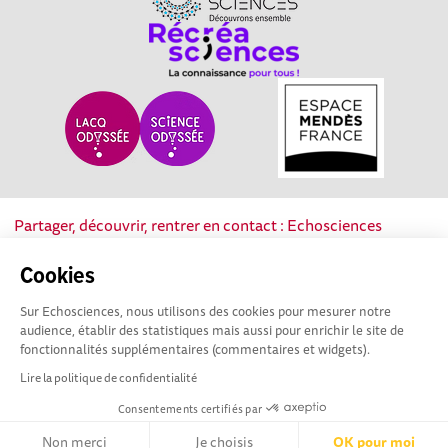
Partager, découvrir, rentrer en contact : Echosciences
Nouvelle-Aquitaine est le réseau social des acteurs de la
culture scientifique, technique et industrielle de la région.
Cookies
Sur Echosciences, nous utilisons des cookies pour mesurer notre
Mentions légales
|
Politique de confidentialité
|
CGU
audience, établir des statistiques mais aussi pour enrichir le site de
|
Ligne éditoriale
fonctionnalités supplémentaires (commentaires et widgets).
Lire la politique de confidentialité
Consentements certifiés par
Non merci
Je choisis
OK pour moi