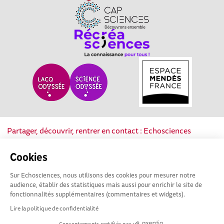
Partager, découvrir, rentrer en contact : Echosciences
Nouvelle-Aquitaine est le réseau social des acteurs de la
culture scientifique, technique et industrielle de la région.
Cookies
Sur Echosciences, nous utilisons des cookies pour mesurer notre
Mentions légales
|
Politique de confidentialité
|
CGU
audience, établir des statistiques mais aussi pour enrichir le site de
|
Ligne éditoriale
fonctionnalités supplémentaires (commentaires et widgets).
Lire la politique de confidentialité
Consentements certifiés par