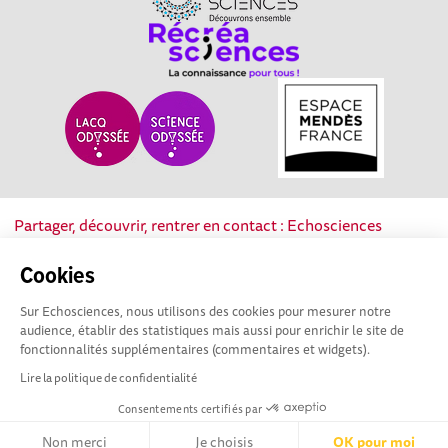
Partager, découvrir, rentrer en contact : Echosciences
Nouvelle-Aquitaine est le réseau social des acteurs de la
culture scientifique, technique et industrielle de la région.
Cookies
Sur Echosciences, nous utilisons des cookies pour mesurer notre
Mentions légales
|
Politique de confidentialité
|
CGU
audience, établir des statistiques mais aussi pour enrichir le site de
|
Ligne éditoriale
fonctionnalités supplémentaires (commentaires et widgets).
Lire la politique de confidentialité
Consentements certifiés par
Non merci
Je choisis
OK pour moi