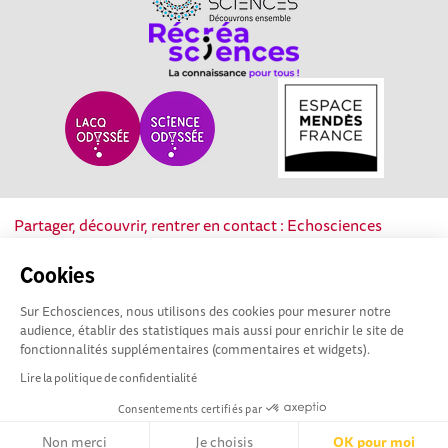
Partager, découvrir, rentrer en contact : Echosciences
Nouvelle-Aquitaine est le réseau social des acteurs de la
culture scientifique, technique et industrielle de la région.
Cookies
Sur Echosciences, nous utilisons des cookies pour mesurer notre
Mentions légales
|
Politique de confidentialité
|
CGU
audience, établir des statistiques mais aussi pour enrichir le site de
|
Ligne éditoriale
fonctionnalités supplémentaires (commentaires et widgets).
Lire la politique de confidentialité
Consentements certifiés par
Non merci
Je choisis
OK pour moi