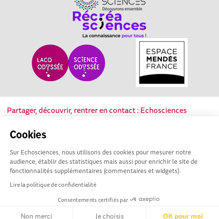
Partager, découvrir, rentrer en contact : Echosciences
Nouvelle-Aquitaine est le réseau social des acteurs de la
culture scientifique, technique et industrielle de la région.
Cookies
Sur Echosciences, nous utilisons des cookies pour mesurer notre
Mentions légales
|
Politique de confidentialité
|
CGU
audience, établir des statistiques mais aussi pour enrichir le site de
|
Ligne éditoriale
fonctionnalités supplémentaires (commentaires et widgets).
Lire la politique de confidentialité
Consentements certifiés par
Non merci
Je choisis
OK pour moi