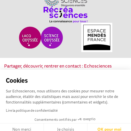
Partager, découvrir, rentrer en contact : Echosciences
Nouvelle-Aquitaine est le réseau social des acteurs de la
culture scientifique, technique et industrielle de la région.
Cookies
Sur Echosciences, nous utilisons des cookies pour mesurer notre
Mentions légales
|
Politique de confidentialité
|
CGU
audience, établir des statistiques mais aussi pour enrichir le site de
|
Ligne éditoriale
fonctionnalités supplémentaires (commentaires et widgets).
Lire la politique de confidentialité
Consentements certifiés par
Non merci
Je choisis
OK pour moi