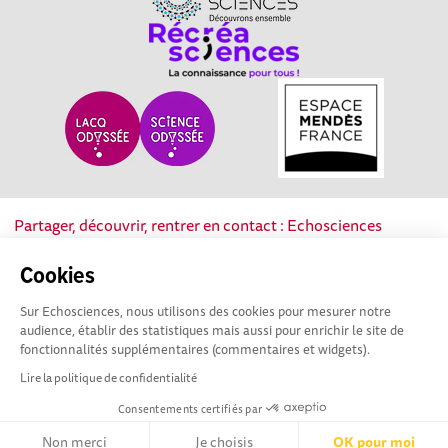
Partager, découvrir, rentrer en contact : Echosciences
Nouvelle-Aquitaine est le réseau social des acteurs de la
culture scientifique, technique et industrielle de la région.
Cookies
Sur Echosciences, nous utilisons des cookies pour mesurer notre
Mentions légales
|
Politique de confidentialité
|
CGU
audience, établir des statistiques mais aussi pour enrichir le site de
|
Ligne éditoriale
fonctionnalités supplémentaires (commentaires et widgets).
Lire la politique de confidentialité
Consentements certifiés par
Non merci
Je choisis
OK pour moi