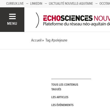
CURIEUX.LIVE
LINKEDIN
L'ACTUALITÉ NOUVELLE-AQUITAINE
OCCITAN
AUVERGNE
LOIRE
SAVOIE MONT BLANC
GRENOBLE
PACA
MENU
Accueil
Tag #polejeune
TOUS LES CONTENUS
TAGUÉS
LES ARTICLES
LES ÉVÉNEMENTS