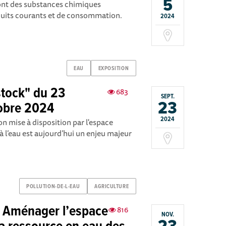
5
ont des substances chimiques
uits courants et de consommation.
2024
EAU
EXPOSITION
stock" du 23
683
SEPT.
23
obre 2024
2024
n mise à disposition par l'espace
à l’eau est aujourd’hui un enjeu majeur
POLLUTION-DE-L-EAU
AGRICULTURE
] Aménager l’espace
816
NOV.