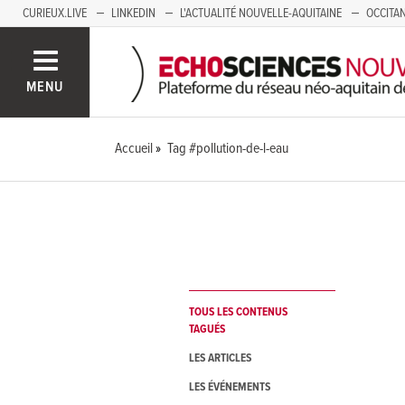
CURIEUX.LIVE
LINKEDIN
L'ACTUALITÉ NOUVELLE-AQUITAINE
OCCITAN
AUVERGNE
LOIRE
SAVOIE MONT BLANC
GRENOBLE
PACA
MENU
Accueil
Tag #pollution-de-l-eau
TOUS LES CONTENUS
TAGUÉS
LES ARTICLES
LES ÉVÉNEMENTS