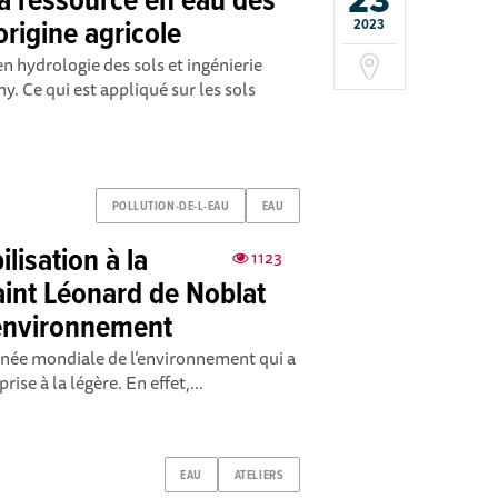
23
la ressource en eau des
origine agricole
2023
n hydrologie des sols et ingénierie
 Ce qui est appliqué sur les sols
POLLUTION-DE-L-EAU
EAU
ilisation à la
1123
Saint Léonard de Noblat
’environnement
rnée mondiale de l’environnement qui a
prise à la légère. En effet,...
EAU
ATELIERS