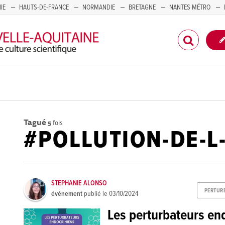
IE
HAUTS-DE-FRANCE
NORMANDIE
BRETAGNE
NANTES MÉTRO
CORSE
Tagué
5
fois
#POLLUTION-DE-L
STEPHANIE ALONSO
PERTUR
événement
publié le
03/10/2024
Les perturbateurs en