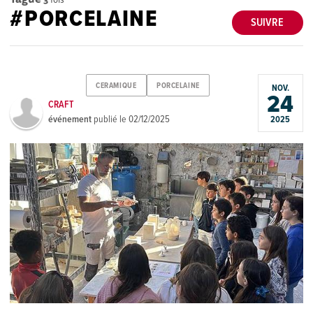
#PORCELAINE
SUIVRE
CERAMIQUE
PORCELAINE
NOV.
24
CRAFT
événement
publié le
02/12/2025
2025