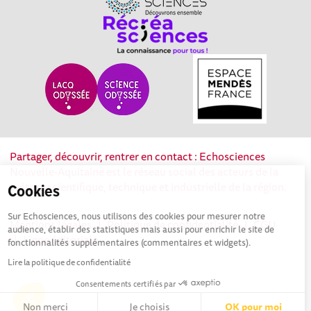
Partager, découvrir, rentrer en contact : Echosciences
Nouvelle-Aquitaine est le réseau social des acteurs de la
culture scientifique, technique et industrielle de la région.
Cookies
Sur Echosciences, nous utilisons des cookies pour mesurer notre
Mentions légales
|
Politique de confidentialité
|
CGU
audience, établir des statistiques mais aussi pour enrichir le site de
|
Ligne éditoriale
fonctionnalités supplémentaires (commentaires et widgets).
Lire la politique de confidentialité
Consentements certifiés par
Non merci
Je choisis
OK pour moi