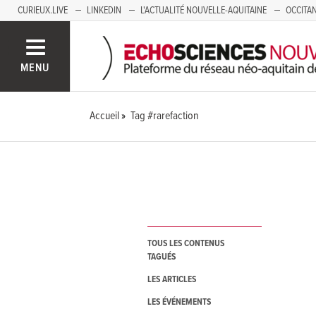
CURIEUX.LIVE
LINKEDIN
L'ACTUALITÉ NOUVELLE-AQUITAINE
OCCITAN
AUVERGNE
LOIRE
SAVOIE MONT BLANC
GRENOBLE
PACA
MENU
Accueil
Tag #rarefaction
TOUS LES CONTENUS
TAGUÉS
LES ARTICLES
LES ÉVÉNEMENTS