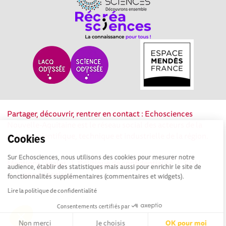
Partager, découvrir, rentrer en contact : Echosciences
Nouvelle-Aquitaine est le réseau social des acteurs de la
culture scientifique, technique et industrielle de la région.
Cookies
Sur Echosciences, nous utilisons des cookies pour mesurer notre
Mentions légales
|
Politique de confidentialité
|
CGU
audience, établir des statistiques mais aussi pour enrichir le site de
|
Ligne éditoriale
fonctionnalités supplémentaires (commentaires et widgets).
Lire la politique de confidentialité
Consentements certifiés par
Non merci
Je choisis
OK pour moi