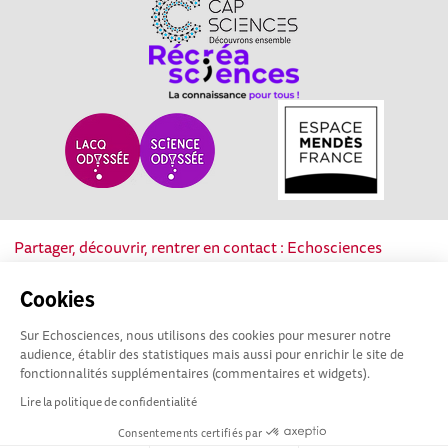
Partager, découvrir, rentrer en contact : Echosciences
Nouvelle-Aquitaine est le réseau social des acteurs de la
culture scientifique, technique et industrielle de la région.
Cookies
Sur Echosciences, nous utilisons des cookies pour mesurer notre
Mentions légales
|
Politique de confidentialité
|
CGU
audience, établir des statistiques mais aussi pour enrichir le site de
|
Ligne éditoriale
fonctionnalités supplémentaires (commentaires et widgets).
Lire la politique de confidentialité
Consentements certifiés par