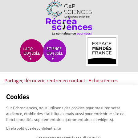
Partager, découvrir, rentrer en contact : Echosciences
Nouvelle-Aquitaine est le réseau social des acteurs de la
culture scientifique, technique et industrielle de la région.
Cookies
Sur Echosciences, nous utilisons des cookies pour mesurer notre
Mentions légales
|
Politique de confidentialité
|
CGU
audience, établir des statistiques mais aussi pour enrichir le site de
|
Ligne éditoriale
fonctionnalités supplémentaires (commentaires et widgets).
Lire la politique de confidentialité
Consentements certifiés par