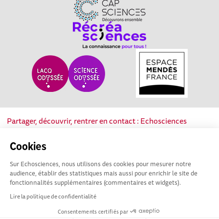
Partager, découvrir, rentrer en contact : Echosciences
Nouvelle-Aquitaine est le réseau social des acteurs de la
culture scientifique, technique et industrielle de la région.
Cookies
Sur Echosciences, nous utilisons des cookies pour mesurer notre
Mentions légales
|
Politique de confidentialité
|
CGU
audience, établir des statistiques mais aussi pour enrichir le site de
|
Ligne éditoriale
fonctionnalités supplémentaires (commentaires et widgets).
Lire la politique de confidentialité
Consentements certifiés par