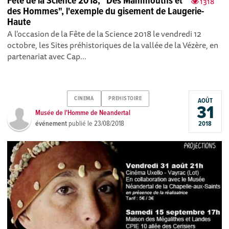
Fête de la Science 2018, "Des Mammouths et
1318
des Hommes", l'exemple du gisement de Laugerie-
Haute
A l'occasion de la Fête de la Science 2018 le vendredi 12
octobre, les Sites préhistoriques de la vallée de la Vézère, en
partenariat avec Cap...
CINEMA
PREHISTOIRE
AOÛT
31
Musée de l'Homme de Neandertal
événement
publié le
23/08/2018
2018