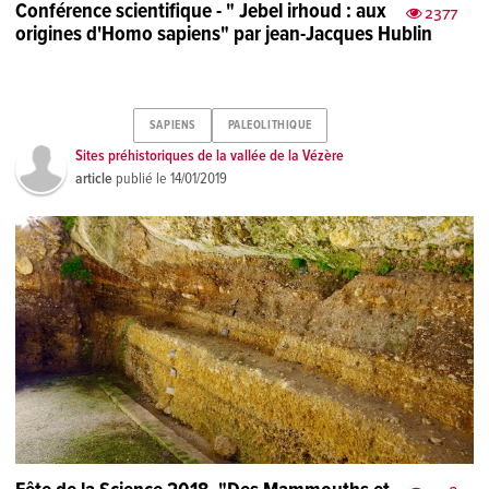
Conférence scientifique - " Jebel irhoud : aux
2377
origines d'Homo sapiens" par jean-Jacques Hublin
SAPIENS
PALEOLITHIQUE
Sites préhistoriques de la vallée de la Vézère
article
publié le
14/01/2019