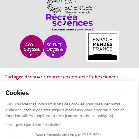
Partager, découvrir, rentrer en contact : Echosciences
Nouvelle-Aquitaine est le réseau social des acteurs de la
culture scientifique, technique et industrielle de la région.
Cookies
Sur Echosciences, nous utilisons des cookies pour mesurer notre
Mentions légales
|
Politique de confidentialité
|
CGU
audience, établir des statistiques mais aussi pour enrichir le site de
|
Ligne éditoriale
fonctionnalités supplémentaires (commentaires et widgets).
Lire la politique de confidentialité
Consentements certifiés par