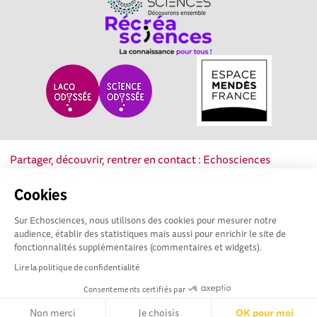
Partager, découvrir, rentrer en contact : Echosciences
Nouvelle-Aquitaine est le réseau social des acteurs de la
culture scientifique, technique et industrielle de la région.
Cookies
Sur Echosciences, nous utilisons des cookies pour mesurer notre
Mentions légales
|
Politique de confidentialité
|
CGU
audience, établir des statistiques mais aussi pour enrichir le site de
|
Ligne éditoriale
fonctionnalités supplémentaires (commentaires et widgets).
Lire la politique de confidentialité
Consentements certifiés par
Non merci
Je choisis
OK pour moi