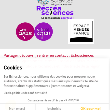
Partager, découvrir, rentrer en contact : Echosciences
Nouvelle-Aquitaine est le réseau social des acteurs de la
culture scientifique, technique et industrielle de la région.
Cookies
Sur Echosciences, nous utilisons des cookies pour mesurer notre
Mentions légales
|
Politique de confidentialité
|
CGU
audience, établir des statistiques mais aussi pour enrichir le site de
|
Ligne éditoriale
fonctionnalités supplémentaires (commentaires et widgets).
Lire la politique de confidentialité
Consentements certifiés par
Non merci
Je choisis
OK pour moi