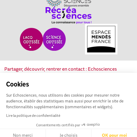
Partager, découvrir, rentrer en contact : Echosciences
Nouvelle-Aquitaine est le réseau social des acteurs de la
culture scientifique, technique et industrielle de la région.
Cookies
Sur Echosciences, nous utilisons des cookies pour mesurer notre
Mentions légales
|
Politique de confidentialité
|
CGU
audience, établir des statistiques mais aussi pour enrichir le site de
|
Ligne éditoriale
fonctionnalités supplémentaires (commentaires et widgets).
Lire la politique de confidentialité
Consentements certifiés par
Non merci
Je choisis
OK pour moi