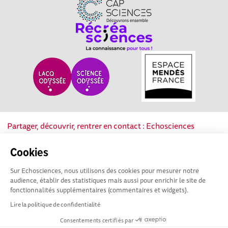
Partager, découvrir, rentrer en contact : Echosciences
Nouvelle-Aquitaine est le réseau social des acteurs de la
culture scientifique, technique et industrielle de la région.
Cookies
Sur Echosciences, nous utilisons des cookies pour mesurer notre
Mentions légales
|
Politique de confidentialité
|
CGU
audience, établir des statistiques mais aussi pour enrichir le site de
|
Ligne éditoriale
fonctionnalités supplémentaires (commentaires et widgets).
Lire la politique de confidentialité
Consentements certifiés par