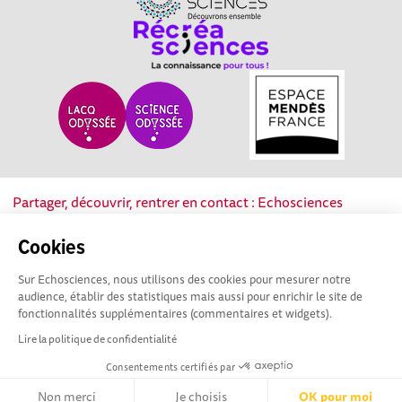
Partager, découvrir, rentrer en contact : Echosciences
Nouvelle-Aquitaine est le réseau social des acteurs de la
culture scientifique, technique et industrielle de la région.
Cookies
Sur Echosciences, nous utilisons des cookies pour mesurer notre
Mentions légales
|
Politique de confidentialité
|
CGU
audience, établir des statistiques mais aussi pour enrichir le site de
|
Ligne éditoriale
fonctionnalités supplémentaires (commentaires et widgets).
Lire la politique de confidentialité
Consentements certifiés par
Non merci
Je choisis
OK pour moi