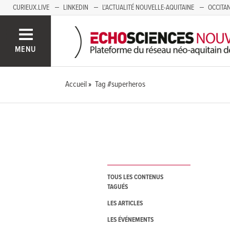
CURIEUX.LIVE
LINKEDIN
L'ACTUALITÉ NOUVELLE-AQUITAINE
OCCITAN
AUVERGNE
LOIRE
SAVOIE MONT BLANC
GRENOBLE
PACA
MENU
Accueil
Tag #superheros
TOUS LES CONTENUS
TAGUÉS
LES ARTICLES
LES ÉVÉNEMENTS