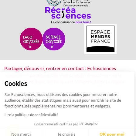
Partager, découvrir, rentrer en contact : Echosciences
Nouvelle-Aquitaine est le réseau social des acteurs de la
culture scientifique, technique et industrielle de la région.
Cookies
Sur Echosciences, nous utilisons des cookies pour mesurer notre
Mentions légales
|
Politique de confidentialité
|
CGU
audience, établir des statistiques mais aussi pour enrichir le site de
|
Ligne éditoriale
fonctionnalités supplémentaires (commentaires et widgets).
Lire la politique de confidentialité
Consentements certifiés par
Non merci
Je choisis
OK pour moi