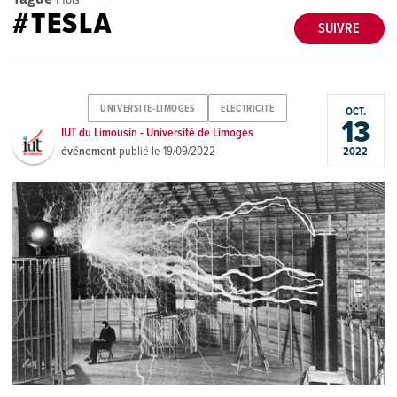
#TESLA
SUIVRE
UNIVERSITE-LIMOGES
ELECTRICITE
OCT.
13
IUT du Limousin - Université de Limoges
événement
publié le
19/09/2022
2022