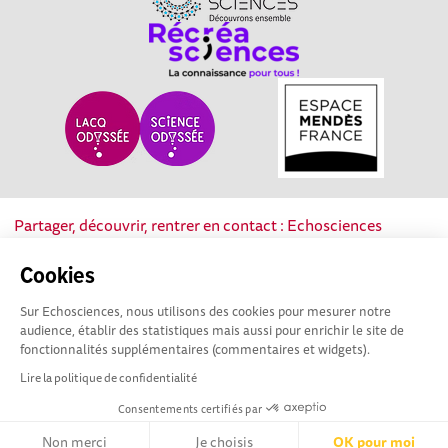
Partager, découvrir, rentrer en contact : Echosciences
Nouvelle-Aquitaine est le réseau social des acteurs de la
culture scientifique, technique et industrielle de la région.
Cookies
Sur Echosciences, nous utilisons des cookies pour mesurer notre
Mentions légales
|
Politique de confidentialité
|
CGU
audience, établir des statistiques mais aussi pour enrichir le site de
|
Ligne éditoriale
fonctionnalités supplémentaires (commentaires et widgets).
Lire la politique de confidentialité
Consentements certifiés par
Non merci
Je choisis
OK pour moi