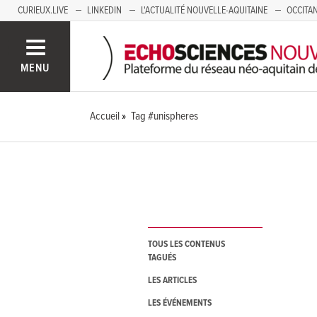
CURIEUX.LIVE
LINKEDIN
L'ACTUALITÉ NOUVELLE-AQUITAINE
OCCITAN
AUVERGNE
LOIRE
SAVOIE MONT BLANC
GRENOBLE
PACA
MENU
Accueil
Tag #unispheres
TOUS LES CONTENUS
TAGUÉS
LES ARTICLES
LES ÉVÉNEMENTS