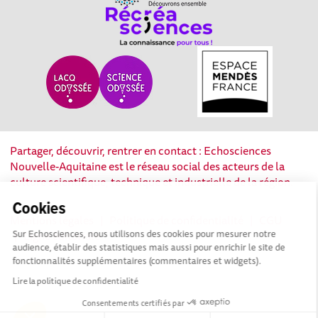
Partager, découvrir, rentrer en contact : Echosciences
Nouvelle-Aquitaine est le réseau social des acteurs de la
culture scientifique, technique et industrielle de la région.
Cookies
Mentions légales
|
Politique de confidentialité
|
CGU
|
Sur Echosciences, nous utilisons des cookies pour mesurer notre
Ligne éditoriale
audience, établir des statistiques mais aussi pour enrichir le site de
fonctionnalités supplémentaires (commentaires et widgets).
Lire la politique de confidentialité
Consentements certifiés par