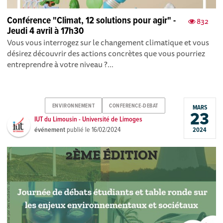
Conférence "Climat, 12 solutions pour agir" -
832
Jeudi 4 avril à 17h30
Vous vous interrogez sur le changement climatique et vous
désirez découvrir des actions concrètes que vous pourriez
entreprendre à votre niveau ?...
ENVIRONNEMENT
CONFERENCE-DEBAT
MARS
23
IUT du Limousin - Université de Limoges
événement
publié le
16/02/2024
2024