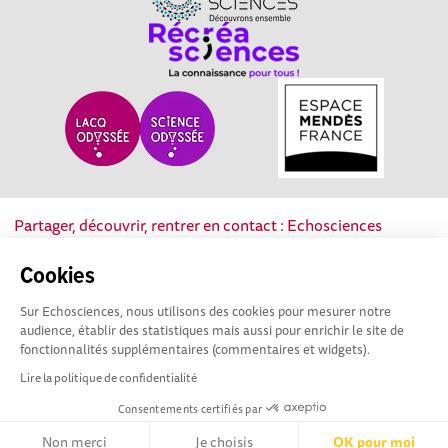
Partager, découvrir, rentrer en contact : Echosciences
Nouvelle-Aquitaine est le réseau social des acteurs de la
culture scientifique, technique et industrielle de la région.
Cookies
Sur Echosciences, nous utilisons des cookies pour mesurer notre
Mentions légales
|
Politique de confidentialité
|
CGU
audience, établir des statistiques mais aussi pour enrichir le site de
|
Ligne éditoriale
fonctionnalités supplémentaires (commentaires et widgets).
Lire la politique de confidentialité
Consentements certifiés par
Non merci
Je choisis
OK pour moi