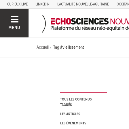
CURIEUX.LIVE
LINKEDIN
L'ACTUALITÉ NOUVELLE-AQUITAINE
OCCITAN
AUVERGNE
LOIRE
SAVOIE MONT BLANC
GRENOBLE
PACA
MENU
Accueil
Tag #viellissement
TOUS LES CONTENUS
TAGUÉS
LES ARTICLES
LES ÉVÉNEMENTS