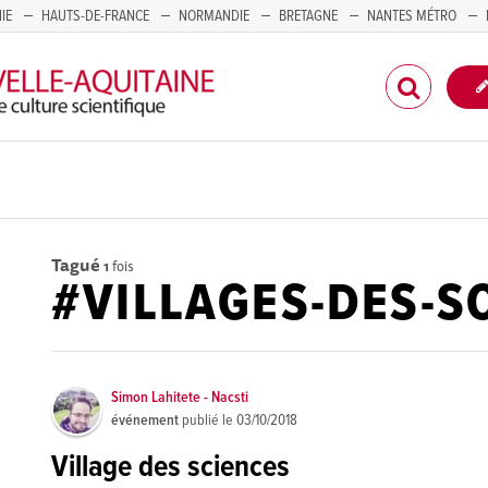
IE
HAUTS-DE-FRANCE
NORMANDIE
BRETAGNE
NANTES MÉTRO
CORSE
Tagué
1
fois
#VILLAGES-DES-S
Simon Lahitete - Nacsti
événement
publié le
03/10/2018
Village des sciences