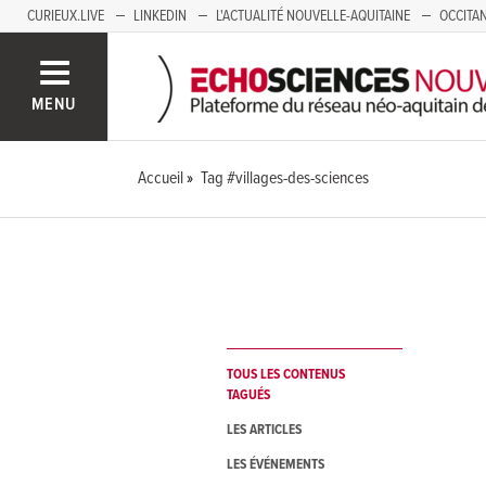
CURIEUX.LIVE
LINKEDIN
L'ACTUALITÉ NOUVELLE-AQUITAINE
OCCITAN
AUVERGNE
LOIRE
SAVOIE MONT BLANC
GRENOBLE
PACA
MENU
Accueil
Tag #villages-des-sciences
TOUS LES CONTENUS
TAGUÉS
LES ARTICLES
LES ÉVÉNEMENTS