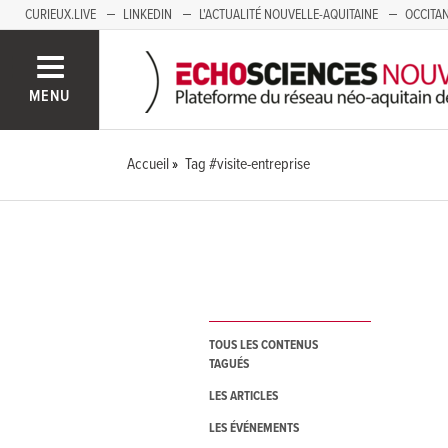
CURIEUX.LIVE
LINKEDIN
L'ACTUALITÉ NOUVELLE-AQUITAINE
OCCITAN
AUVERGNE
LOIRE
SAVOIE MONT BLANC
GRENOBLE
PACA
MENU
Accueil
Tag #visite-entreprise
TOUS LES CONTENUS
TAGUÉS
LES ARTICLES
LES ÉVÉNEMENTS