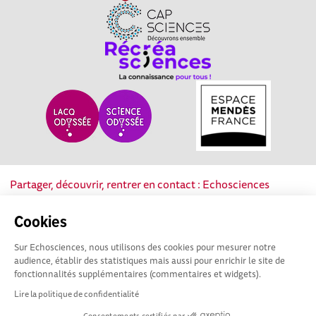
Partager, découvrir, rentrer en contact : Echosciences
Nouvelle-Aquitaine est le réseau social des acteurs de la
culture scientifique, technique et industrielle de la région.
Cookies
Sur Echosciences, nous utilisons des cookies pour mesurer notre
Mentions légales
|
Politique de confidentialité
|
CGU
audience, établir des statistiques mais aussi pour enrichir le site de
|
Ligne éditoriale
fonctionnalités supplémentaires (commentaires et widgets).
Lire la politique de confidentialité
Consentements certifiés par