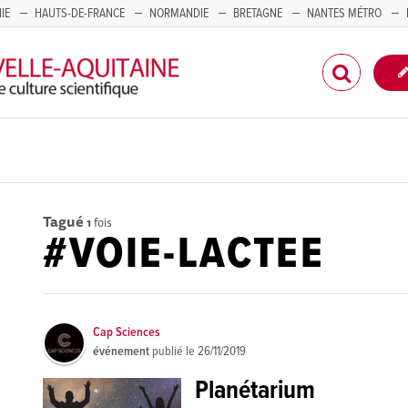
IE
HAUTS-DE-FRANCE
NORMANDIE
BRETAGNE
NANTES MÉTRO
CORSE
Tagué
1
fois
#VOIE-LACTEE
Cap Sciences
événement
publié le
26/11/2019
Planétarium