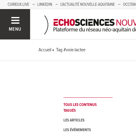
CURIEUX.LIVE
LINKEDIN
L'ACTUALITÉ NOUVELLE-AQUITAINE
OCCITAN
AUVERGNE
LOIRE
SAVOIE MONT BLANC
GRENOBLE
PACA
MENU
Accueil
Tag #voie-lactee
TOUS LES CONTENUS
TAGUÉS
LES ARTICLES
LES ÉVÉNEMENTS