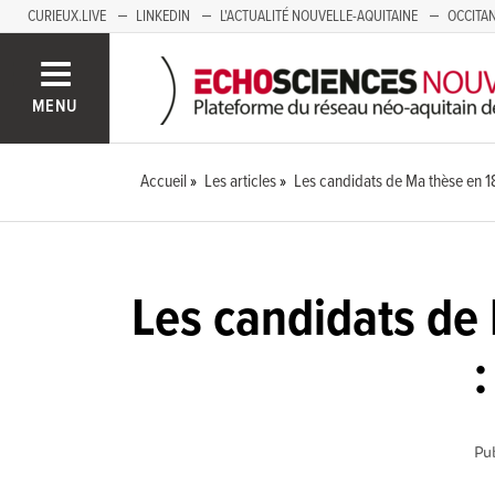
CURIEUX.LIVE
LINKEDIN
L'ACTUALITÉ NOUVELLE-AQUITAINE
OCCITAN
AUVERGNE
LOIRE
SAVOIE MONT BLANC
GRENOBLE
PACA
MENU
Accueil
Les articles
Les candidats de Ma thèse en 1
Les candidats de
Pub