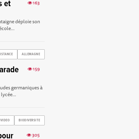
 et
163
ntaigne déploie son
école...
ISTANCE
ALLEMAGNE
marade
159
études germaniques à
lycée...
-VIDEO
BIODIVERSITE
pour
305