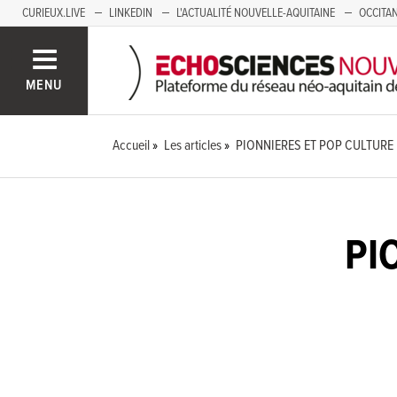
CURIEUX.LIVE
LINKEDIN
L'ACTUALITÉ NOUVELLE-AQUITAINE
OCCITAN
AUVERGNE
LOIRE
SAVOIE MONT BLANC
GRENOBLE
PACA
MENU
Accueil
Les articles
PIONNIERES ET POP CULTURE
PI