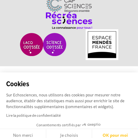
Partager, découvrir, rentrer en contact : Echosciences
Nouvelle-Aquitaine est le réseau social des acteurs de la
Cookies
culture scientifique, technique et industrielle de la région.
Sur Echosciences, nous utilisons des cookies pour mesurer notre
audience, établir des statistiques mais aussi pour enrichir le site de
Mentions légales
|
Politique de confidentialité
|
CGU
fonctionnalités supplémentaires (commentaires et widgets).
|
Ligne éditoriale
Lire la politique de confidentialité
Consentements certifiés par
Non merci
Je choisis
OK pour moi