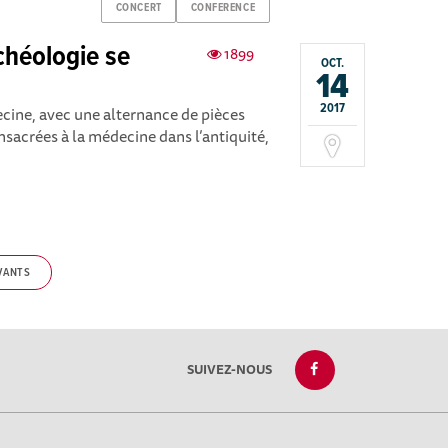
CONCERT
CONFERENCE
chéologie se
1899
OCT.
14
2017
ecine, avec une alternance de pièces
sacrées à la médecine dans l’antiquité,
VANTS
SUIVEZ-NOUS