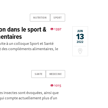
NUTRITION
SPORT
ion dans le sport &
1397
JUIN
13
entaires
2022
ite à un colloque Sport et Santé
 et des compléments alimentaires, le
SANTE
MEDECINE
1015
es insectes sont évoquées, ainsi que
 qui compte actuellement plus d’un