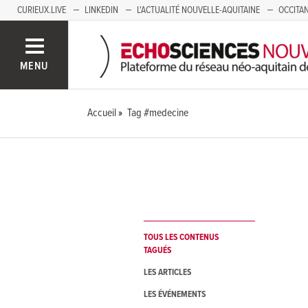
CURIEUX.LIVE
LINKEDIN
L'ACTUALITÉ NOUVELLE-AQUITAINE
OCCITAN
AUVERGNE
LOIRE
SAVOIE MONT BLANC
GRENOBLE
PACA
MENU
Accueil
Tag #medecine
TOUS LES CONTENUS
TAGUÉS
LES ARTICLES
LES ÉVÉNEMENTS