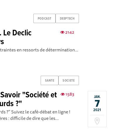
PODCAST
DEEPTECH
. Le Declic
2142
ws
ntraintes en ressorts de détermination…
SANTE
SOCIETE
 Savoir "Société et
1583
JAN.
7
urds ?"
2021
ds ?" Suivez le café-débat en ligne !
s : difficile de dire que les...