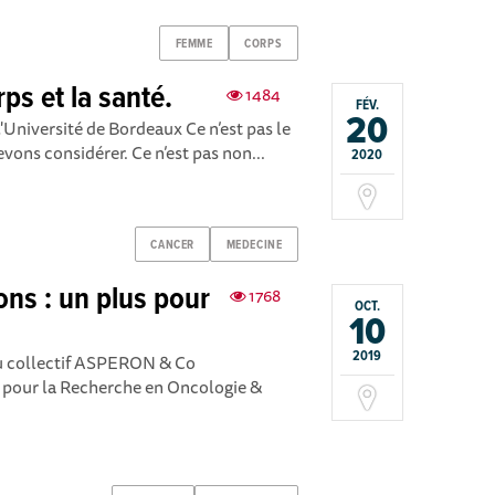
FEMME
CORPS
ps et la santé.
1484
FÉV.
20
l'Université de Bordeaux Ce n’est pas le
vons considérer. Ce n’est pas non...
2020
CANCER
MEDECINE
ons : un plus pour
1768
OCT.
10
2019
du collectif ASPERON & Co
s pour la Recherche en Oncologie &