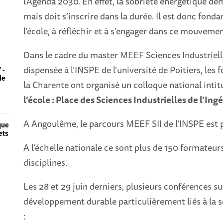
l'Agenda 2030. En effet, la sobriété énergétique d
mais doit s’inscrire dans la durée. Il est donc fond
l’école, à réfléchir et à s’engager dans ce mouvemen
Dans le cadre du master MEEF Sciences Industrielles
dispensée à l’INSPE de l’université de Poitiers, le
 -
de
la Charente ont organisé un colloque national intit
l’école : Place des Sciences Industrielles de l’Ing
A Angoulême, le parcours MEEF SII de l’INSPE est p
que
ets
A l’échelle nationale ce sont plus de 150 formateu
disciplines.
Les 28 et 29 juin derniers, plusieurs conférences su
développement durable particulièrement liés à la s
: