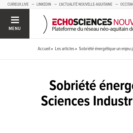
CURIEUX.LIVE
LINKEDIN
L'ACTUALITÉ NOUVELLE-AQUITAINE
OCCITAN
AUVERGNE
LOIRE
SAVOIE MONT BLANC
GRENOBLE
PACA
MENU
Accueil
Les articles
Sobriété énergétique un enjeu po
Sobriété énergé
Sciences Industri