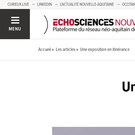
CURIEUX.LIVE
LINKEDIN
L'ACTUALITÉ NOUVELLE-AQUITAINE
OCCITAN
AUVERGNE
LOIRE
SAVOIE MONT BLANC
GRENOBLE
PACA
MENU
Accueil
Les articles
Une exposition en itinérance
Un