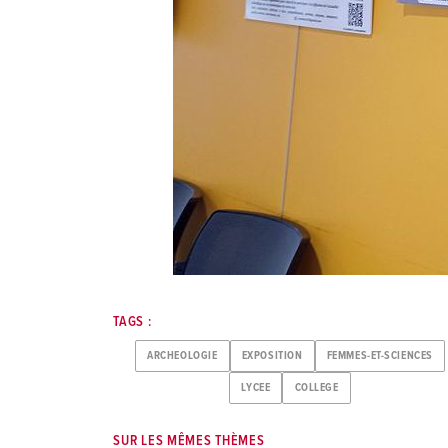
TAGS :
ARCHEOLOGIE
EXPOSITION
FEMMES-ET-SCIENCES
LYCEE
COLLEGE
SUR LES MÊMES THÈMES