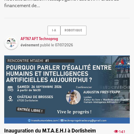
financement de...
I-A
ROBOTIQUE
AFT67 AFT Technoprog
événement
publié le
07/07/2026
Inauguration du M.T.A.E.H.I à Dorlisheim
141