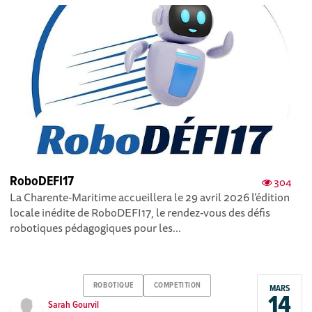
RoboDEFI17
304
La Charente‑Maritime accueillera le 29 avril 2026 l’édition
locale inédite de RoboDEFI17, le rendez-vous des défis
robotiques pédagogiques pour les...
ROBOTIQUE
COMPETITION
MARS
14
Sarah Gourvil