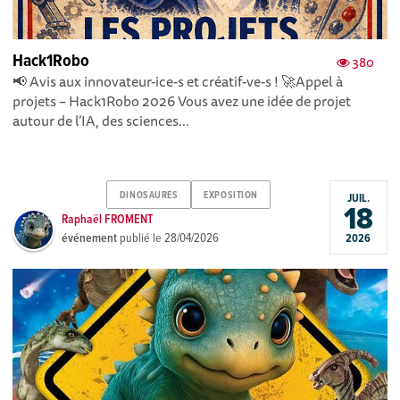
Hack1Robo
380
📢 Avis aux innovateur-ice-s et créatif-ve-s ! 🚀Appel à
projets – Hack1Robo 2026 Vous avez une idée de projet
autour de l’IA, des sciences...
DINOSAURES
EXPOSITION
JUIL.
18
Raphaël FROMENT
événement
publié le
28/04/2026
2026