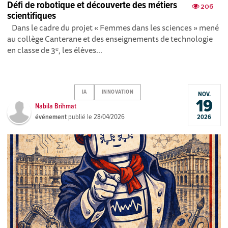
Défi de robotique et découverte des métiers
206
scientifiques
Dans le cadre du projet « Femmes dans les sciences » mené
au collège Canterane et des enseignements de technologie
en classe de 3ᵉ, les élèves...
IA
INNOVATION
NOV.
19
Nabila Brihmat
événement
publié le
28/04/2026
2026