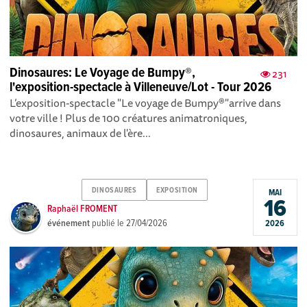
Dinosaures: Le Voyage de Bumpy®,
231
l'exposition-spectacle à Villeneuve/Lot - Tour 2026
L’exposition-spectacle "Le voyage de Bumpy®"arrive dans
votre ville ! Plus de 100 créatures animatroniques,
dinosaures, animaux de l'ère...
DINOSAURES
EXPOSITION
MAI
16
Raphaël FROMENT
événement
publié le
27/04/2026
2026