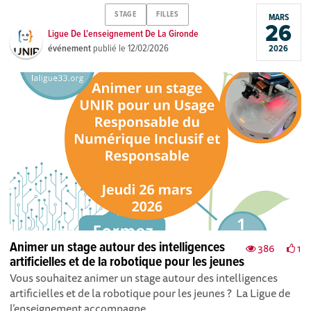
STAGE
FILLES
MARS
26
Ligue De L'enseignement De La Gironde
événement
publié le
12/02/2026
2026
Animer un stage autour des intelligences
386
1
artificielles et de la robotique pour les jeunes
Vous souhaitez animer un stage autour des intelligences
artificielles et de la robotique pour les jeunes ? La Ligue de
l’enseignement accompagne,...