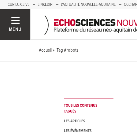
CURIEUX.LIVE
LINKEDIN
L'ACTUALITÉ NOUVELLE-AQUITAINE
OCCITAN
AUVERGNE
LOIRE
SAVOIE MONT BLANC
GRENOBLE
PACA
MENU
Accueil
Tag #robots
TOUS LES CONTENUS
TAGUÉS
LES ARTICLES
LES ÉVÉNEMENTS