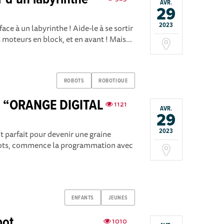
r d’un labyrinthe
AVR.
29
2023
ace à un labyrinthe ! Aide-le à se sortir
moteurs en block, et en avant ! Mais...
ROBOTS
ROBOTIQUE
 “ORANGE DIGITAL
1121
AVR.
29
2023
it parfait pour devenir une graine
robots, commence la programmation avec
ENFANTS
JEUNES
bot
1010