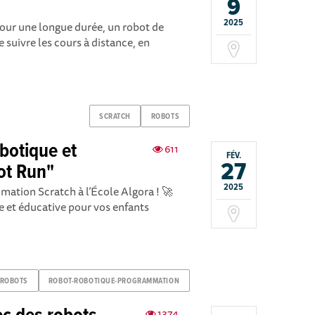
9
2025
pour une longue durée, un robot de
 suivre les cours à distance, en
SCRATCH
ROBOTS
botique et
611
FÉV.
27
ot Run"
2025
ation Scratch à l’École Algora ! 🚀
e et éducative pour vos enfants
ROBOTS
ROBOT-ROBOTIQUE-PROGRAMMATION
1374