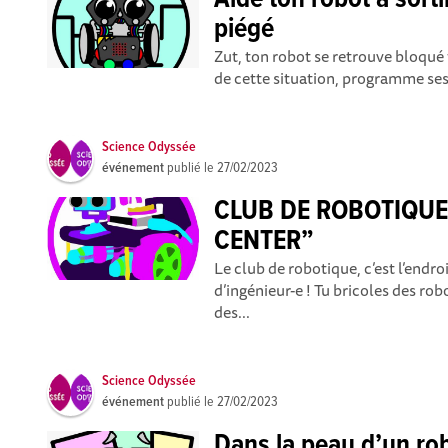
Aide ton robot à sorti
piégé
Zut, ton robot se retrouve bloqué f
de cette situation, programme ses 
Science Odyssée
événement
publié le
27/02/2023
CLUB DE ROBOTIQUE
CENTER”
Le club de robotique, c’est l’endro
d’ingénieur-e ! Tu bricoles des 
des...
Science Odyssée
événement
publié le
27/02/2023
Dans la peau d’un ro