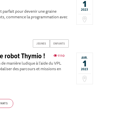
1
2023
it parfait pour devenir une graine
robots, commence la programmation avec
JEUNES
ENFANTS
e robot Thymio !
1110
AVR.
1
 de manière ludique à l’aide du VPL
éaliser des parcours et missions en
2023
VANTS