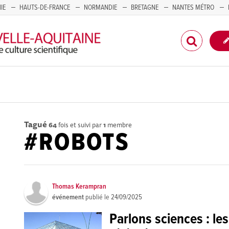
IE
HAUTS-DE-FRANCE
NORMANDIE
BRETAGNE
NANTES MÉTRO
CORSE
Tagué
64
fois et suivi par
1
membre
#ROBOTS
Thomas Kerampran
événement
publié le
24/09/2025
Parlons sciences : le