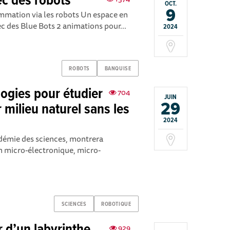
ec des robots
OCT.
9
rammation via les robots Un espace en
ec des Blue Bots 2 animations pour...
2024
ROBOTS
BANQUISE
logies pour étudier
704
JUIN
29
 milieu naturel sans les
2024
adémie des sciences, montrera
 micro-électronique, micro-
SCIENCES
ROBOTIQUE
929