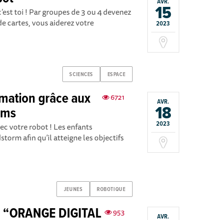
AVR.
15
c’est toi ! Par groupes de 3 ou 4 devenez
e cartes, vous aiderez votre
2023
SCIENCES
ESPACE
mation grâce aux
6721
AVR.
18
rms
2023
ec votre robot ! Les enfants
rm afin qu’il atteigne les objectifs
JEUNES
ROBOTIQUE
 “ORANGE DIGITAL
953
AVR.