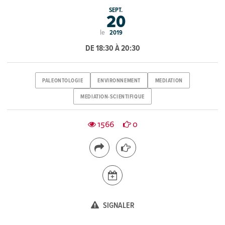
SEPT.
20
le
2019
DE 18:30 À 20:30
PALEONTOLOGIE
ENVIRONNEMENT
MEDIATION
MEDIATION-SCIENTIFIQUE
1566
0
SIGNALER